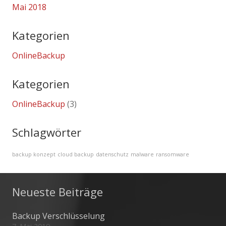
Mai 2018
Kategorien
OnlineBackup
Kategorien
OnlineBackup
(3)
Schlagwörter
backup konzept
cloud backup
datenschutz
malware
ransomware
Neueste Beiträge
Backup Verschlüsselung