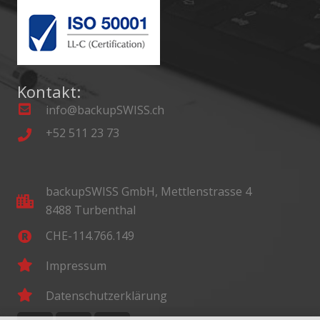
Kontakt:
info@backupSWISS.ch
+52 511 23 73
backupSWISS GmbH, Mettlenstrasse 4
8488 Turbenthal
CHE-114.766.149
Impressum
Datenschutzerklärung